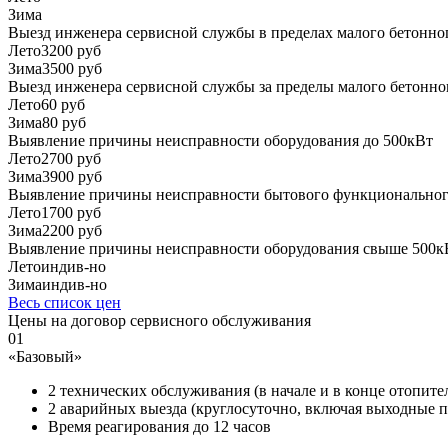
Зима
Выезд инженера сервисной службы в пределах малого бетонно
Лето
3200 руб
Зима
3500 руб
Выезд инженера сервисной службы за пределы малого бетонного
Лето
60 руб
Зима
80 руб
Выявление причины неисправности оборудования до 500кВт
Лето
2700 руб
Зима
3900 руб
Выявление причины неисправности бытового функциональног
Лето
1700 руб
Зима
2200 руб
Выявление причины неисправности оборудования свыше 500к
Лето
индив-но
Зима
индив-но
Весь список цен
Цены на договор сервисного обслуживания
0
1
«Базовый»
2 технических обслуживания (в начале и в конце отопител
2 аварийных выезда (круглосуточно, включая выходные 
Время реагирования до 12 часов