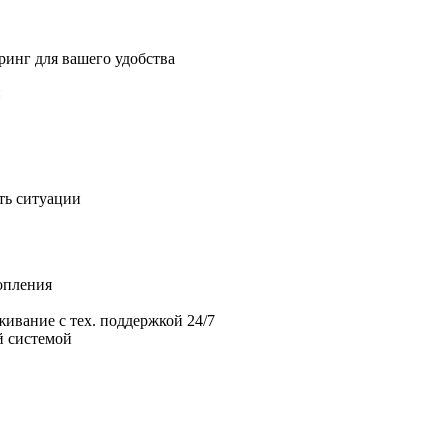
ринг для вашего удобства
й
ть ситуации
опления
живание с тех. поддержкой 24/7
й системой